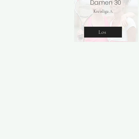
Damen 30
Kreisliga A
Los