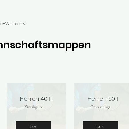
n-Weiss e.V.
annschaftsmappen
Herren 40 II
Herren 50 I
Kreisliga A
Gruppenliga
Los
Los