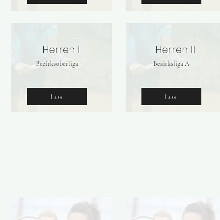
Herren I
Herren II
Bezirksoberliga
Bezirksliga A
Los
Los