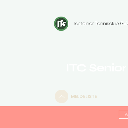
Idsteiner Tennisclub Grü
ITC Senio
MELDELISTE
V