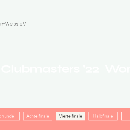
n-Weiss e.V.
r Clubmasters '22 W
orrunde
Achtelfinale
Viertelfinale
Halbfinale