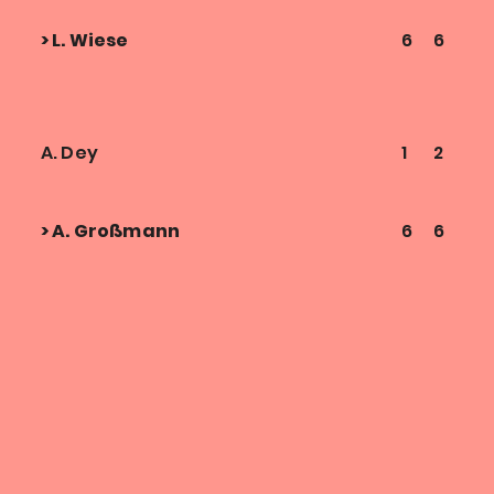
> L. Wiese
6
6
A. Dey
1
2
2
> A. Großmann
6
6