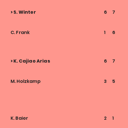
> S. Winter
6
7
C. Frank
1
6
> K. Cajiao Arias
6
7
M. Holzkamp
3
5
K. Baier
2
1